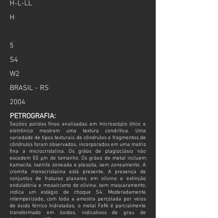
H-L-LL
H
5
S4
W2
BRASIL - RS
2004
PETROGRAFIA:
Seções polidas finas analisadas em microscópio ótico e
eletrônico mostram uma textura condrítica. Uma
variedade de tipos texturais de côndrulos e fragmentos de
côndrulos foram observados, incorporados em uma matriz
fina a microcristalina. Os grãos de plagioclásio não
excedem 50 μm de tamanho. Os grãos de metal incluem
kamacita, taenita zoneada e plessita, sem zoneamento. A
cromita monocristalina está presente. A presença de
conjuntos de fraturas planares em olivina e extinção
ondulatória e mosaicismo de olivina, sem mascaramento,
indica um estágio de choque S4. Moderadamente
intemperizado, com toda a amostra percolada por veios
de óxido férrico hidratadas; o metal FeNi é parcialmente
transformado em óxidos, indicativos de grau de