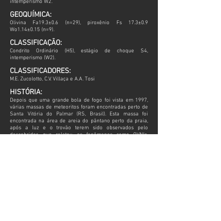
intemperismo W2.
GEOQUÍMICA:
Olivina Fa19.3±0.6 (n=29), piroxênio Fs 17.3±0.9
Wo1.14±0.15 (n=9).
CLASSIFICAÇÃO:
Condrito Ordinário (H5), estágio de choque S4,
intemperismo (W2).
CLASSIFICADORES:
M.E. Zucolotto, C.V. Villaça e A.A. Tosi
HISTÓRIA:
Depois que uma grande bola de fogo foi vista em 1997,
várias massas de meteoritos foram encontradas perto de
Santa Vitória do Palmar (RS, Brasil). Esta massa foi
encontrada na área de areia do pântano perto da praia,
após a luz e o trovão terem sido observados pelo
descobridor, que relatou os fenômenos como OVNIs.
Apesar do grande entusiasmo do descobridor, ele
provavelmente testemunhou um ignis fatuus, ou fogo-
fátuo na tradução do latim, que é uma luz azulada que
pode ser avistada em pântanos, brejos e etc, devido aos
depósitos de minério, sem relação com o meteorito.
LINK METEORITICAL BULLETIN DATABASE
Todas as informações que não possuírem fonte especifica,