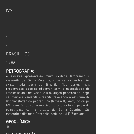
IVA
-
-
-
BRASIL - SC
1986
PETROGRAFIA:
A amostra apresenta-se muito oxidada, lembrando o
meteorito de Santa Catarina, onde certas partes não
existe nada além de limonita. Nas partes mais
preservadas pode-se observar, sem a necessidade de
ataque ácido, uma vez que a oxidação penetrou ao longo
da interface kamacita – taenita, revelando a estrutura de
Widmanstätten de padrão fino (lamela 0,35mm) do grupo
IVA. Identificado como um siderito octaedrito, e apesar da
semelhança com o ataxito de Santa Catarina são
meteoritos distintos. Descrição dada por M. E. Zucolotto.
GEOQUÍMICA:
-0