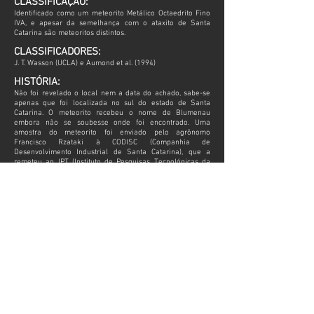
CLASSIFICAÇÃO:
Identificado como um meteorito Metálico Octaedrito Fino
IVA, e apesar da semelhança com o ataxito de Santa
Catarina são meteoritos distintos.
CLASSIFICADORES:
J. T. Wasson (UCLA) e Aumond et al. (1994)
HISTÓRIA:
Não foi revelado o local nem a data do achado, sabe-se
apenas que foi localizada no sul do estado de Santa
Catarina. O meteorito recebeu o nome de Blumenau
embora não se soubesse onde foi encontrado. Uma
amostra do meteorito foi enviado pelo agrônomo
Francisco Rzataki à CODISC (Companhia de
Desenvolvimento Industrial de Santa Catarina), que a
remeteu ao IPT (Instituto de Pesquisas Tecnológicas da
Fundação Universidade de Blumenau ) no início do ano
de 1986, graças a um convênio realizado entre estas duas
Instituições, dentro do programa Análise Mineral Gratuita"
mantida pela CODISC. Descrição dada por M. E. Zucolotto.
LINK METEORITICAL BULLETIN DATABASE
Todas as informações que não possuírem fonte especifica,
foram extraídas do Meteoritical Bulletin Database.
Todas as imagens possuem direitos autorais.