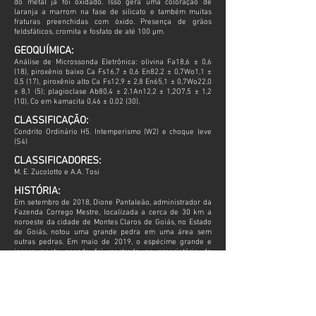
do metal já foi oxidado. Isso gera uma coloração de
laranja a marrom na fase de silicato e também muitas
fraturas preenchidas com óxido. Presença de grãos
feldsfáticos, cromita e fosfato de até 100 μm.
GEOQUÍMICA:
Análise de Microssonda Eletrônica: olivina Fa18,6 ± 0,6
(18), piroxênio baixo Ca Fs16,7 ± 0,6 En82,2 ± 0,7Wo1,1 ±
0,5 (17), piroxênio alto Ca Fs12,9 ± 2,8 En65,1 ± 0,7Wo22,0
± 8,1 (5); plagioclase Ab80,4 ± 2,1An12,2 ± 1,2O7,5 ± 1,2
(10), Co em kamacita 0,46 ± 0,02 (30).
CLASSIFICAÇÃO:
Condrito Ordinário H5. Intemperismo (W2) e choque leve
(S4)
CLASSIFICADORES:
M. E. Zucolotto e A.A. Tosi
HISTÓRIA:
Em setembro de 2018, Dione Pantaleão, administrador da
Fazenda Corrego Mestre, localizada a cerca de 30 km a
noroeste da cidade de Montes Claros de Goiás, no Estado
de Goiás, notou uma grande pedra em uma área sem
outras pedras. Em maio de 2019, o espécime grande e
incomumente pesado foi mostrado ao proprietário da
fazenda, Eduardo F. de Melo, que então contatou o coletor
de meteoritos Carlo Bottelli para buscar ajuda na
identificação do possível meteorito. Em julho de 2019,
Bottelli e Eduardo levaram o meteorito para um encontro
de astronomia (5º Encontro Paulista de Astronomia -
Sertãozinho, São Paulo), onde sua autenticidade foi