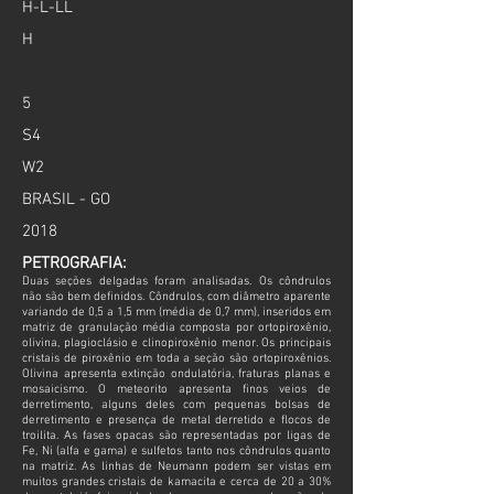
H-L-LL
H
5
S4
W2
BRASIL - GO
2018
PETROGRAFIA:
Duas seções delgadas foram analisadas. Os côndrulos
não são bem definidos. Côndrulos, com diâmetro aparente
variando de 0,5 a 1,5 mm (média de 0,7 mm), inseridos em
matriz de granulação média composta por ortopiroxênio,
olivina, plagioclásio e clinopiroxênio menor. Os principais
cristais de piroxênio em toda a seção são ortopiroxênios.
Olivina apresenta extinção ondulatória, fraturas planas e
mosaicismo. O meteorito apresenta finos veios de
derretimento, alguns deles com pequenas bolsas de
derretimento e presença de metal derretido e flocos de
troilita. As fases opacas são representadas por ligas de
Fe, Ni (alfa e gama) e sulfetos tanto nos côndrulos quanto
na matriz. As linhas de Neumann podem ser vistas em
muitos grandes cristais de kamacita e cerca de 20 a 30%